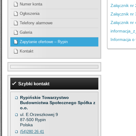
Numer konta
Załącznik nr
Ogłoszenia
Załącznik nr
Załącznik nr
Telefony alarmowe
informacja_z
Galeria
Informacja o
Zapytanie ofertowe – Rypin
Kontakt
Szybki kontakt
Rypińskie Towarzystwo
Budownictwa Społecznego Spółka z
o.o.
ul. E.Orzeszkowej 9
87-500
Rypin
Polska
(54)280 26 41