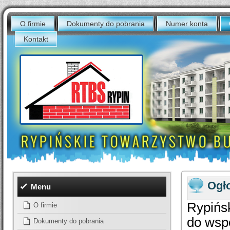
O firmie
Dokumenty do pobrania
Numer konta
Kontakt
Ogł
Menu
Rypińs
O firmie
do wsp
Dokumenty do pobrania