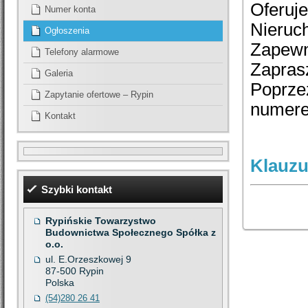
Oferuj
Numer konta
Nieruc
Ogłoszenia
Zapewn
Telefony alarmowe
Zapras
Galeria
Poprze
Zapytanie ofertowe – Rypin
numere
Kontakt
Klauzu
Szybki kontakt
Rypińskie Towarzystwo
Budownictwa Społecznego Spółka z
o.o.
ul. E.Orzeszkowej 9
87-500
Rypin
Polska
(54)280 26 41