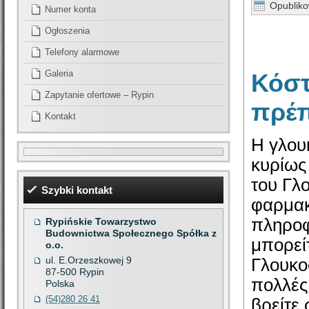
Opublik
Numer konta
Ogłoszenia
Telefony alarmowe
Galeria
Κόστ
Zapytanie ofertowe – Rypin
πρέπ
Kontakt
Η γλου
κυρίως 
του Γλ
Szybki kontakt
φαρμακε
πληροφ
Rypińskie Towarzystwo
Budownictwa Społecznego Spółka z
μπορείτ
o.o.
ul. E.Orzeszkowej 9
Γλουκο
87-500
Rypin
πολλές 
Polska
(54)280 26 41
βρείτε 