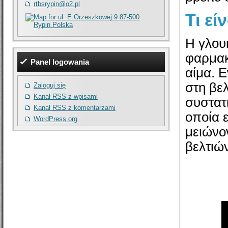
rtbsrypin@o2.pl
Τι εί
Η γλουκ
φαρμακ
Panel logowania
αίμα. Ε
στη βελ
Zaloguj się
Kanał
RSS
z wpisami
συστατ
Kanał
RSS
z komentarzami
οποία 
WordPress.org
μειώνο
βελτιώ