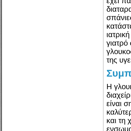
έχει πα
διαταρα
σπάνιε
κατάστ
ιατρικ
γιατρό
γλουκο
της υγε
Συμπ
Η γλου
διαχείρ
είναι σ
καλύτε
και τη 
ενσωμα