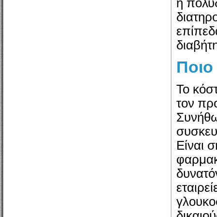
η πολυ
διατηρ
επίπεδ
διαβήτη
Ποιο
Το κόσ
τον πρ
Συνήθω
συσκευ
Είναι σ
φαρμακ
δυνατόν
εταιρε
γλουκο
δικαιο