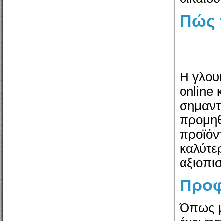
Πώς 
Η γλου
online 
σημαντι
προμηθ
προϊόν
καλύτερ
αξιοπι
Προφ
Όπως μ