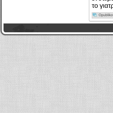
το για
Opublik